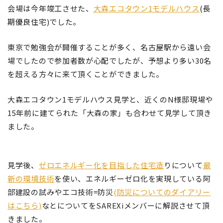
会場は今年竣工させた、
大森エコタウン
1モデルハウス
(長
期優良住宅)でした。
東京で勉強会が開催することが多く、名古屋駅から遠い会
場でしたので参加者数が心配でしたが、予想より多い
30名
を超える方々に来て頂くことができました。
大森エコタウン
1モデルハウス見学と、近くの
N様邸現場や
15年前に建てられた「大森の家」も合わせて見学して頂き
ました。
見学後、
ゼロエネルギー化を目指した住宅造
りについて
最
新の環境技術
を使い、エネルギーゼロ化を実現している阿
部建設の試みやエコ技術=防災
(防災についてのダイアリー
はこちら)
なとについてを
SAREXiメンバーに解説させて頂
きました。