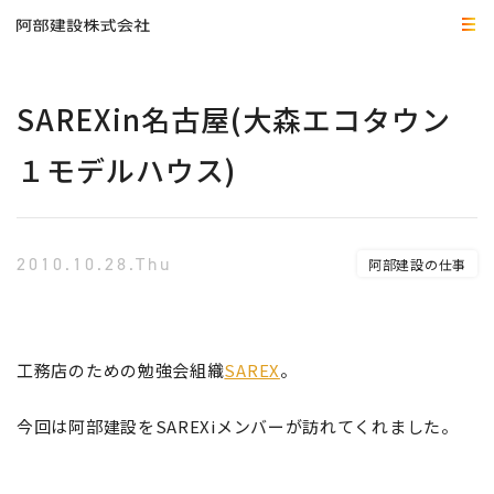
SAREXin名古屋(大森エコタウン
１モデルハウス)
2010.10.28.Thu
阿部建設の仕事
工務店のための勉強会組織
SAREX
。
今回は阿部建設を
SAREXiメンバーが訪れてくれました。