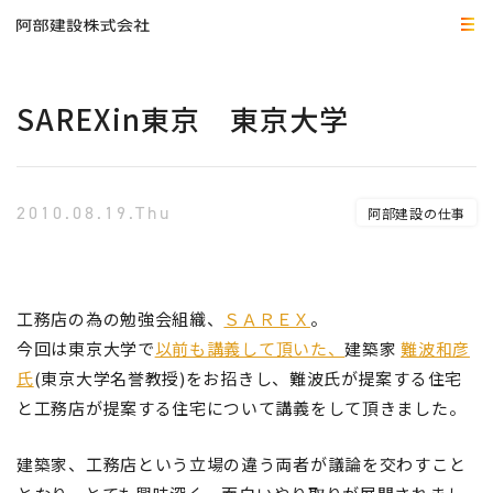
SAREXin東京 東京大学
2010.08.19.Thu
阿部建設の仕事
工務店の為の勉強会組織、
ＳＡＲＥＸ
。
今回は東京大学で
以前も講義して頂いた、
建築家
難波和彦
氏
(東京大学名誉教授)をお招きし、難波氏が提案する住宅
と工務店が提案する住宅について講義をして頂きました。
建築家、工務店という立場の違う両者が議論を交わすこと