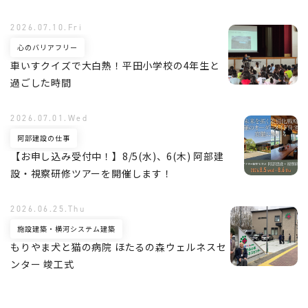
2026.07.10.Fri
心のバリアフリー
車いすクイズで大白熱！平田小学校の4年生と
過ごした時間
2026.07.01.Wed
阿部建設の仕事
【お申し込み受付中！】8/5(水)、6(木) 阿部建
設・視察研修ツアーを開催します！
2026.06.25.Thu
施設建築・横河システム建築
もりやま犬と猫の病院 ほたるの森ウェルネスセ
ンター 竣工式