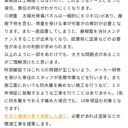
業販店は工務店ではないので、このようなケースとなつた
場合、責任の所在がわかりにくくなります。
③荷重 太陽光発電パネルは一般的に６０キロ/㎡あり、屋
根下地を含む、荷重を受ける事が可能かの検討が必要とな
ります。また一度設置してしまうと、屋根面を当分メンテ
ナンスすることが出来なくなり、設置前に塗装などの必要
性があるかの判断が求められます。
以上のように一部をあだけでも、大きな問題点があること
がご理解頂けたと思います。
阿部建設ではこれらの問題が生じないよう、メーカー研修
を受けた専任のスタッフが見積作業などを行います。また
施工面においても防水層を痛めない施工を行うなど、１０
年保証に抵触するような工事を行うことはありません。(仮
に防水層をやおえず痛めた場合でも、10年保証の対象とな
ります)
先日小幡南の家で実施した通り
、必要があれば塗装などの
関連工事を提案します。