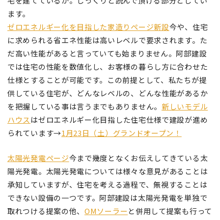
宅を建てているか。じっくりと読んで頂ける部分としてい
ます。
ゼロエネルギー化を目指した家造りページ新設
今や、住宅
に求められる省エネ性能は高いレベルで要求されます。た
だ高い性能があると言っていても始まりません。阿部建設
では住宅の性能を数値化し、お客様の暮らし方に合わせた
仕様とすることが可能です。この前提として、私たちが提
供している住宅が、どんなレベルの、どんな性能があるか
を把握している事は言うまでもありません。
新しいモデル
ハウス
はゼロエネルギー化目指した住宅仕様で建設が進め
られています→
1月23日（土）グランドオープン！
太陽光発電ページ
今まで幾度となくお伝えしてきている太
陽光発電。太陽光発電については様々な意見があることは
承知していますが、住宅を考える過程で、無視することは
できない設備の一つです。阿部建設は太陽光発電を単独で
取れつける提案の他、
OMソーラー
と併用して提案も行って