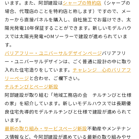
います。また、阿部建設は
シャープの特約店
（シャープの
場合、代理店のことを特約店と称します）ですので、メー
カーから直接パネルを購入し、自社施工でお届けでき、太
陽光発電10年保証することができます。新しいモデルハウ
スでは太陽光発電+OMソーラーで建設が進められていま
す。
バリアフリー・ユニバーサルデザインページ
バリアフリ
ー・ユニバーサルデザインは、ごく普通に設計の中に取り
入れた住宅造りをしています。
チャレンジ 心のバリアフ
リーページ
と合わせ、ご欄下さい。
チルチンびとページ新設
阿部建設が取り組む「地域工務店の会 チルチンびと仕様
の家」を紹介しています。新しいモデルハウスでは長期優
良住宅先導的モデルチルチンびと仕様で建設が進められて
います。
最新の取り組み・サービスページ新設
不動産やメンテナン
ス情報など、今阿部建設が進めている最新の取り組みやサ