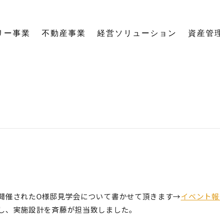
リー事業
不動産事業
経営ソリューション
資産管
にする「SE構法」の木の家。
育てる独自のオーナーズクラブを運営。
の想いに寄り添い、夢の医院開業をサポート。
る旅をサポート。
の最新情報をご紹介します。
を、お客様の背景・目的から確実に導きます。
ーションなど、住まいの窓口を一本化します。
として。創業からの歴史を紐解きます。
。
関する活動報告・メディア掲載
愛着ある住まいも、中古住宅も。住まいの価値を見つめ直し、次の暮らしへとつなげます。
ハードとソフトの両面から環境を整える「バリアフリーコーディネーター」の育成と普及を推進。
賃貸経営から空き家管理まで。定期巡回や点検、メンテナンス計画で大切な資産の価値を守ります。
愛知県内の工務店が連携して職人を育成。人材やノウハウを共有し、確かな施工品質を実現します。
これからの住まいづくりと、地域社会・環境への変わらぬ想いを代表・阿部一雄が語ります。
確かな技術と熱い想いを持つプロたち。お客様の家づくりに情熱を注ぐスタッフをご紹介します。
NPO法人バリアフリーコーディネーター協会
開催されたO様邸見学会について書かせて頂きます→
イベント報
し、実施設計を斉藤が担当致しました。