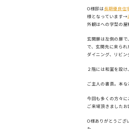
O様邸は
長期優良住
様となっています→
外観はへの字型の屋
玄関扉は左側の扉で
で、玄関先に来られ
ダイニング、リビン
２階には和室を設け
ご主人の書斎。本な
今回も多くの方々に
ご来場頂きましたお
O様ありがとうござ
た。