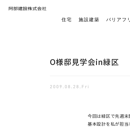
住宅
施設建築
バリアフ
暮らしの本質から素材・性能・デザインを考え、一棟一棟つくりあげるフルオーダーの木の家。
今の生活も老後の暮らしも。将来を見据えながら、生涯快適に住み続けられる家づくりをご提案。
小中規模施設から工場や倉庫まで。地域に根ざし、土地探し・開業支援から設計施工まで対応します。
今の生活も老後の暮らしも。将来を見据えながら、生涯快適に住み続けられる家づくりをご提案。
建築・医療・福祉の専門家が連携。バリアフリーに関する研究や課題解決に取り組んでいます。
オーナー様の利益を第一に最適な土地活用をご提案。企画から建設までワンストップで対応します。
相続や承継のお悩みも解決。専門家と連携し、ご家族にとって何が一番良いかを共に考えます。
「TRCダンパー」正規代理店であり、基礎や上棟、施設建築の外注支援も担うグループ会社。
建ててからが本当のお付き合い。点検や交流を通じ、オーナー様の暮らしを生涯守ります。
1棟の家からゆるやかにつながる街へ。阿部建設が取り組む防災まちづくりの歩みをご紹介します。
「ひとと向き合い、建築と向き合う。」阿部建設が掲げる企業理念をお伝えします。
阿部建設の基本情報とこれまでの歩み。地域社会と共に発展し続ける私たちの姿勢をご紹介します。
一般社団法人バリアフリー総合研究所UD-ラボ
空間の自由度と確かな耐震性を両立。想いや理想を設計し、かたち
建てた後もお客様とともに。住まいを見守り、つながりを
土地探しから設計・施工まで。専門チームがドクター
当事者目線で厳選したバリアフリーの宿泊施設情報を掲載。心から満足でき
講演会やセミナー、メディア出演など。バリアフリーに関する活動
不動産売買を安心サポート。売買だけではない選択肢
建築と不動産のプロが視点を共有。買い替えやリノベ
阿部建設が開発した「在来軸組×CLT」の新工法の研究や普及活動を推進しています。
都市の廃棄資源をエネルギー資源に変える、おがくずエネルギーネットワークを運営。
過去を振り返る「記念碑」ではなく、未来を進む「道標」
インターンシップ、新卒、中途、パートなど各種採用情報を随時更新して掲載しています
バリアフリーに
O様邸見学会in緑区
2009.08.28.Fri
今回は緑区で先週末
基本設計を私が担当