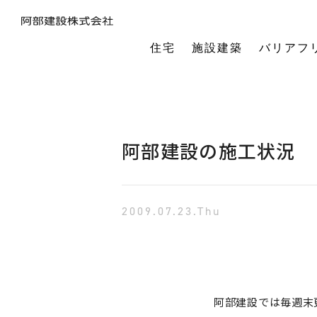
住宅
施設建築
バリアフ
暮らしの本質から素材・性能・デザインを考え、一棟一棟つくりあげるフルオーダーの木の家。
今の生活も老後の暮らしも。将来を見据えながら、生涯快適に住み続けられる家づくりをご提案。
小中規模施設から工場や倉庫まで。地域に根ざし、土地探し・開業支援から設計施工まで対応します。
今の生活も老後の暮らしも。将来を見据えながら、生涯快適に住み続けられる家づくりをご提案。
建築・医療・福祉の専門家が連携。バリアフリーに関する研究や課題解決に取り組んでいます。
オーナー様の利益を第一に最適な土地活用をご提案。企画から建設までワンストップで対応します。
相続や承継のお悩みも解決。専門家と連携し、ご家族にとって何が一番良いかを共に考えます。
「TRCダンパー」正規代理店であり、基礎や上棟、施設建築の外注支援も担うグループ会社。
建ててからが本当のお付き合い。点検や交流を通じ、オーナー様の暮らしを生涯守ります。
1棟の家からゆるやかにつながる街へ。阿部建設が取り組む防災まちづくりの歩みをご紹介します。
「ひとと向き合い、建築と向き合う。」阿部建設が掲げる企業理念をお伝えします。
阿部建設の基本情報とこれまでの歩み。地域社会と共に発展し続ける私たちの姿勢をご紹介します。
一般社団法人バリアフリー総合研究所UD-ラボ
空間の自由度と確かな耐震性を両立。想いや理想を設計し、かたち
建てた後もお客様とともに。住まいを見守り、つながりを
土地探しから設計・施工まで。専門チームがドクター
当事者目線で厳選したバリアフリーの宿泊施設情報を掲載。心から満足でき
講演会やセミナー、メディア出演など。バリアフリーに関する活動
不動産売買を安心サポート。売買だけではない選択肢
建築と不動産のプロが視点を共有。買い替えやリノベ
阿部建設が開発した「在来軸組×CLT」の新工法の研究や普及活動を推進しています。
都市の廃棄資源をエネルギー資源に変える、おがくずエネルギーネットワークを運営。
過去を振り返る「記念碑」ではなく、未来を進む「道標」
インターンシップ、新卒、中途、パートなど各種採用情報を随時更新して掲載しています
バリアフリーに
阿部建設の施工状況
2009.07.23.Thu
阿部建設では毎週末