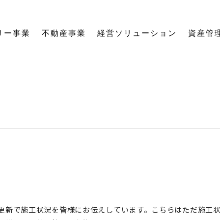
リー事業
不動産事業
経営ソリューション
資産管
にする「SE構法」の木の家。
育てる独自のオーナーズクラブを運営。
の想いに寄り添い、夢の医院開業をサポート。
る旅をサポート。
の最新情報をご紹介します。
を、お客様の背景・目的から確実に導きます。
ーションなど、住まいの窓口を一本化します。
として。創業からの歴史を紐解きます。
。
関する活動報告・メディア掲載
愛着ある住まいも、中古住宅も。住まいの価値を見つめ直し、次の暮らしへとつなげます。
ハードとソフトの両面から環境を整える「バリアフリーコーディネーター」の育成と普及を推進。
賃貸経営から空き家管理まで。定期巡回や点検、メンテナンス計画で大切な資産の価値を守ります。
愛知県内の工務店が連携して職人を育成。人材やノウハウを共有し、確かな施工品質を実現します。
これからの住まいづくりと、地域社会・環境への変わらぬ想いを代表・阿部一雄が語ります。
確かな技術と熱い想いを持つプロたち。お客様の家づくりに情熱を注ぐスタッフをご紹介します。
NPO法人バリアフリーコーディネーター協会
更新で施工状況を皆様にお伝えしています。こちらはただ施工