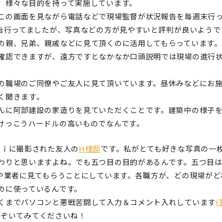
、様々な目的を持って実施しています。
この画面を見ながら電話などで現場監督が状況報告を毎週末行
報告行ってましたが、写真などの方が見やすいと評判が良いようで
の親、兄弟、親戚などに見て頂くのに活用してもらっています
確認できますが、遠方ですとなかなか口頭説明では現場の進行
の職場のご同僚やご友人に見て頂いています。昼休みなどにお
く聞きます。
んに阿部建設の家造りを見ていただくことです。建築中の様子
けっこうハードルの高いものでなんです。
時ｉに撮影された友人の
H様邸
です。私がとても好きな写真の一枚
わりと思いますよね。でも五つ目の目的があるんです。五つ目
んや業者に見てもらうことにしています。各職方が、どの現場が
のに使っているんです。
くまでパソコンと悪戦苦闘して入力＆コメント入れしています
のぞいてみてくださいね！