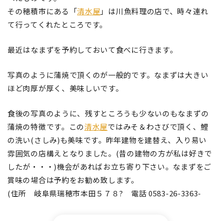
その穂積市にある「
清水屋
」は川魚料理の店で、時々連れ
て行ってくれたところです。
最近はなまずを予約しておいて食べに行きます。
写真のように蒲焼で頂くのが一般的です。なまずは大きい
ほど肉厚が厚く、美味しいです。
食後の写真のように、残すところうも少ないのもなまずの
蒲焼の特徴です。この
清水屋
ではみそ＆わさびで頂く、鯉
の洗い(さしみ)も美味です。昨年建物を建替え、入り易い
雰囲気の店構えとなりました。(昔の建物の方が私は好きで
したが・・・)機会があればお立ち寄り下さい。なまずをご
賞味の場合は予約をお勧め致します。
(住所 岐阜県瑞穂市本田５７８? 電話 0583-26-3363-