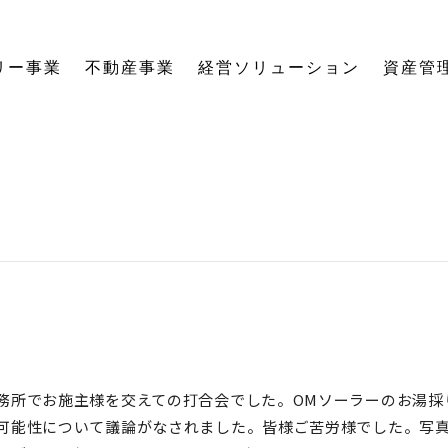
リー事業
不動産事業
経営ソリューション
資産管
にする「SE構法」の木の家。
育てる独自のオーナーズクラブを運営。
の想いに寄り添い、夢の医院開業をサポート。
る旅をサポート。
の最新情報をご紹介します。
を、お客様の背景・目的から確実に導きます。
ーションなど、住まいの窓口を一本化します。
として。創業からの歴史を紐解きます。
。
関する活動報告・メディア掲載
愛着ある住まいも、中古住宅も。住まいの価値を見つめ直し、次の暮らしへとつなげます。
ハードとソフトの両面から環境を整える「バリアフリーコーディネーター」の育成と普及を推進。
賃貸経営から空き家管理まで。定期巡回や点検、メンテナンス計画で大切な資産の価値を守ります。
愛知県内の工務店が連携して職人を育成。人材やノウハウを共有し、確かな施工品質を実現します。
これからの住まいづくりと、地域社会・環境への変わらぬ想いを代表・阿部一雄が語ります。
確かな技術と熱い想いを持つプロたち。お客様の家づくりに情熱を注ぐスタッフをご紹介します。
NPO法人バリアフリーコーディネーター協会
務所でお施主様を交えての打合会でした。OMソーラーのお湯採
可能性について議論がなされました。皆様ご苦労様でした。写