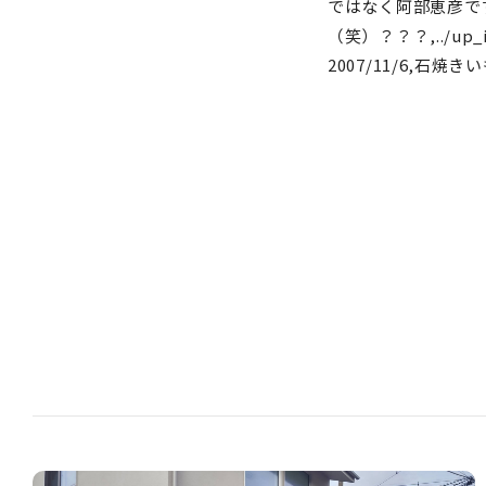
ではなく阿部恵彦で
（笑）？？？,../up_im
2007/11/6,石