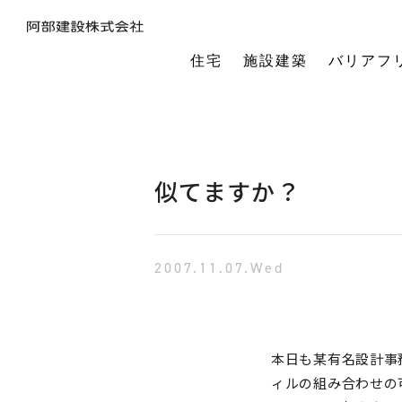
住宅
施設建築
バリアフ
暮らしの本質から素材・性能・デザインを考え、一棟一棟つくりあげるフルオーダーの木の家。
今の生活も老後の暮らしも。将来を見据えながら、生涯快適に住み続けられる家づくりをご提案。
小中規模施設から工場や倉庫まで。地域に根ざし、土地探し・開業支援から設計施工まで対応します。
今の生活も老後の暮らしも。将来を見据えながら、生涯快適に住み続けられる家づくりをご提案。
建築・医療・福祉の専門家が連携。バリアフリーに関する研究や課題解決に取り組んでいます。
オーナー様の利益を第一に最適な土地活用をご提案。企画から建設までワンストップで対応します。
相続や承継のお悩みも解決。専門家と連携し、ご家族にとって何が一番良いかを共に考えます。
「TRCダンパー」正規代理店であり、基礎や上棟、施設建築の外注支援も担うグループ会社。
建ててからが本当のお付き合い。点検や交流を通じ、オーナー様の暮らしを生涯守ります。
1棟の家からゆるやかにつながる街へ。阿部建設が取り組む防災まちづくりの歩みをご紹介します。
「ひとと向き合い、建築と向き合う。」阿部建設が掲げる企業理念をお伝えします。
阿部建設の基本情報とこれまでの歩み。地域社会と共に発展し続ける私たちの姿勢をご紹介します。
一般社団法人バリアフリー総合研究所UD-ラボ
空間の自由度と確かな耐震性を両立。想いや理想を設計し、かたち
建てた後もお客様とともに。住まいを見守り、つながりを
土地探しから設計・施工まで。専門チームがドクター
当事者目線で厳選したバリアフリーの宿泊施設情報を掲載。心から満足でき
講演会やセミナー、メディア出演など。バリアフリーに関する活動
不動産売買を安心サポート。売買だけではない選択肢
建築と不動産のプロが視点を共有。買い替えやリノベ
阿部建設が開発した「在来軸組×CLT」の新工法の研究や普及活動を推進しています。
都市の廃棄資源をエネルギー資源に変える、おがくずエネルギーネットワークを運営。
過去を振り返る「記念碑」ではなく、未来を進む「道標」
インターンシップ、新卒、中途、パートなど各種採用情報を随時更新して掲載しています
バリアフリーに
似てますか？
2007.11.07.Wed
本日も某有名設計事
ィルの組み合わせの