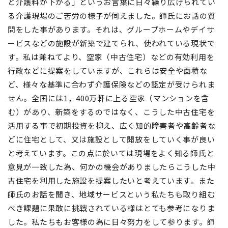
と介護料が下がる」というお言葉に日々繰り広げられてい
る介護現場のご苦労の様子が伺えました。師氏にお話の質
問をした事があります。それは、グループホームやデイサ
ービスなどの施設が新築で建てられ、使われている現状で
す。私は兼ねてより、空家（中古住宅）などの有効利用を
行政などに提案をしていますが、これらは安全や面積な
ど、様々な基準に合わず介護保険などの認定が受けられま
せん。全国には1，400万軒に上る空家（マンションを含
む）があり、新築をするのではなく、こうした中古住宅を
活用する事で初期投資を抑え、広く知的障害者や高齢者な
どに住宅として、又は施設として開放をしていく事が良い
と考えています。この点に於いては現場をよく知る師氏と
意見が一致した為、何かの機会がありましたらこうした中
古住宅を利用した施設を提案したいと考えています。また
師氏のお話を聞き、地域サービスという私たちも取り組む
べき課題に果敢に挑戦されている様はとても参考になりま
した。私たちもお客様の為に日々努力をして参ります。師