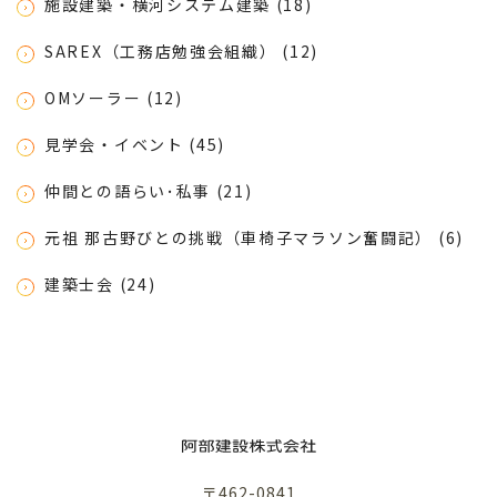
施設建築・横河システム建築 (18)
SAREX（工務店勉強会組織） (12)
OMソーラー (12)
見学会・イベント (45)
仲間との語らい･私事 (21)
元祖 那古野びとの挑戦（車椅子マラソン奮闘記） (6)
建築士会 (24)
〒462-0841