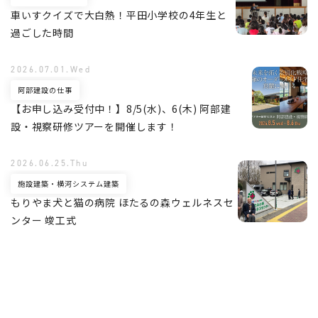
車いすクイズで大白熱！平田小学校の4年生と
過ごした時間
2026.07.01.Wed
阿部建設の仕事
【お申し込み受付中！】8/5(水)、6(木) 阿部建
設・視察研修ツアーを開催します！
2026.06.25.Thu
施設建築・横河システム建築
もりやま犬と猫の病院 ほたるの森ウェルネスセ
ンター 竣工式