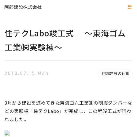
住テクLabo竣工式 ～東海ゴム
工業㈱実験棟～
2013.07.15.Mon
阿部建設の仕事
3月から建設を進めてきた東海ゴム工業㈱の制震ダンパーな
どの実験棟「住テクLabo」が完成し、この程竣工式が行わ
れました。