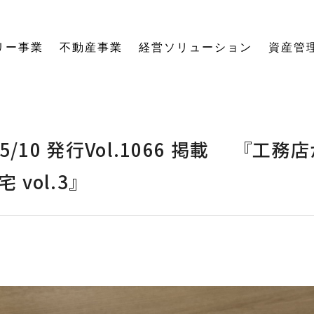
リー事業
不動産事業
経営ソリューション
資産管
にする「SE構法」の木の家。
育てる独自のオーナーズクラブを運営。
の想いに寄り添い、夢の医院開業をサポート。
る旅をサポート。
の最新情報をご紹介します。
を、お客様の背景・目的から確実に導きます。
ーションなど、住まいの窓口を一本化します。
として。創業からの歴史を紐解きます。
。
関する活動報告・メディア掲載
愛着ある住まいも、中古住宅も。住まいの価値を見つめ直し、次の暮らしへとつなげます。
ハードとソフトの両面から環境を整える「バリアフリーコーディネーター」の育成と普及を推進。
賃貸経営から空き家管理まで。定期巡回や点検、メンテナンス計画で大切な資産の価値を守ります。
愛知県内の工務店が連携して職人を育成。人材やノウハウを共有し、確かな施工品質を実現します。
これからの住まいづくりと、地域社会・環境への変わらぬ想いを代表・阿部一雄が語ります。
確かな技術と熱い想いを持つプロたち。お客様の家づくりに情熱を注ぐスタッフをご紹介します。
NPO法人バリアフリーコーディネーター協会
/5/10 発行Vol.1066 掲載 『
vol.3』