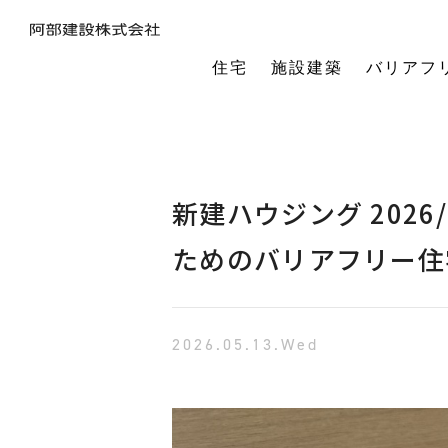
住宅
施設建築
バリアフ
暮らしの本質から素材・性能・デザインを考え、一棟一棟つくりあげるフルオーダーの木の家。
今の生活も老後の暮らしも。将来を見据えながら、生涯快適に住み続けられる家づくりをご提案。
小中規模施設から工場や倉庫まで。地域に根ざし、土地探し・開業支援から設計施工まで対応します。
今の生活も老後の暮らしも。将来を見据えながら、生涯快適に住み続けられる家づくりをご提案。
建築・医療・福祉の専門家が連携。バリアフリーに関する研究や課題解決に取り組んでいます。
オーナー様の利益を第一に最適な土地活用をご提案。企画から建設までワンストップで対応します。
相続や承継のお悩みも解決。専門家と連携し、ご家族にとって何が一番良いかを共に考えます。
「TRCダンパー」正規代理店であり、基礎や上棟、施設建築の外注支援も担うグループ会社。
建ててからが本当のお付き合い。点検や交流を通じ、オーナー様の暮らしを生涯守ります。
1棟の家からゆるやかにつながる街へ。阿部建設が取り組む防災まちづくりの歩みをご紹介します。
「ひとと向き合い、建築と向き合う。」阿部建設が掲げる企業理念をお伝えします。
阿部建設の基本情報とこれまでの歩み。地域社会と共に発展し続ける私たちの姿勢をご紹介します。
一般社団法人バリアフリー総合研究所UD-ラボ
空間の自由度と確かな耐震性を両立。想いや理想を設計し、かたち
建てた後もお客様とともに。住まいを見守り、つながりを
土地探しから設計・施工まで。専門チームがドクター
当事者目線で厳選したバリアフリーの宿泊施設情報を掲載。心から満足でき
講演会やセミナー、メディア出演など。バリアフリーに関する活動
不動産売買を安心サポート。売買だけではない選択肢
建築と不動産のプロが視点を共有。買い替えやリノベ
阿部建設が開発した「在来軸組×CLT」の新工法の研究や普及活動を推進しています。
都市の廃棄資源をエネルギー資源に変える、おがくずエネルギーネットワークを運営。
過去を振り返る「記念碑」ではなく、未来を進む「道標」
インターンシップ、新卒、中途、パートなど各種採用情報を随時更新して掲載しています
バリアフリーに
新建ハウジング 2026
ためのバリアフリー住宅 
2026.05.13.Wed