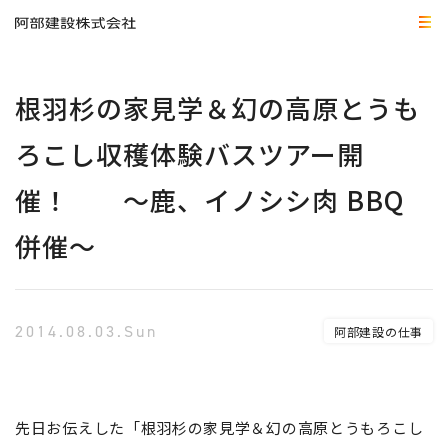
根羽杉の家見学＆幻の高原とうも
ろこし収穫体験バスツアー開
催！ ～鹿、イノシシ肉 BBQ
併催～
2014.08.03.Sun
阿部建設の仕事
先日お伝えした「根羽杉の家見学＆幻の高原とうもろこし