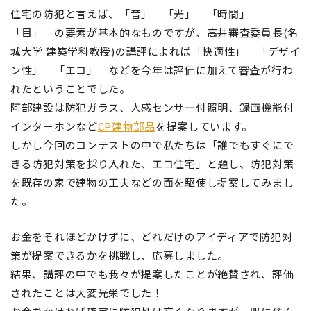
住宅の防犯と言えば、「音」 「光」 「時間」
「目」 の要素が基本的なものですが、高井審査委員長(名
城大学 建築学科教授)の講評によれば「快適性」 「デザイ
ン性」 「エコ」 などを今年は評価に加えて審査が行わ
れたということでした。
阿部建設は防犯ガラス、人感センサー付照明、録画機能付
インターホンなど
CP建物部品
を提案しています。
しかし今回のコンテストの中で私たちは「誰でもすぐにで
きる防犯対策を採り入れた、エコ住宅」と題し、防犯対策
を既存の家で建物の工夫などの面を駆使し提案してみまし
た。
お金をそれほどかけずに、どれだけのアイディアで防犯対
策が提案できるかを挑戦し、応募しました。
結果、講評の中でも我々が提案したことが絶賛され、評価
されたことは大変光栄でした！