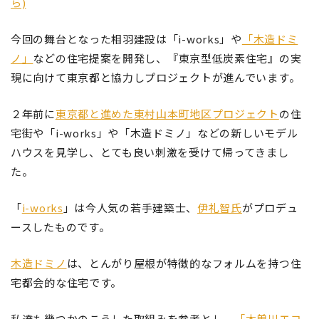
ら)
今回の舞台となった相羽建設は「i-works」や
「木造ドミ
ノ」
などの住宅提案を開発し、『東京型低炭素住宅』の実
現に向けて東京都と協力しプロジェクトが進んでいます。
２年前に
東京都と進めた東村山本町地区プロジェクト
の住
宅街や「i-works」や「木造ドミノ」などの新しいモデル
ハウスを見学し、とても良い刺激を受けて帰ってきまし
た。
「
i-works
」は今人気の若手建築士、
伊礼智氏
がプロデュ
ースしたものです。
木造ドミノ
は、とんがり屋根が特徴的なフォルムを持つ住
宅都会的な住宅です。
私達も幾つかのこうした取組みを参考とし、
「木曽川エコ