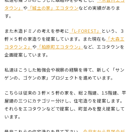
タウン」
や
「城土の家」エコタウン
などの実績がありま
す。
また木造ドミノの考えを参考に
「L-FOREST」
という、３
軒×５軒の家造りを提案しています。また現在も
「大森エ
コタウン２」
や
「柏原町エコタウン」
など、エコタウンを
企画提案しています。
私達はこうした勉強会や視察の経験を得て、新しく「サン
ゲンの、ゴケンの家」プロジェクトを進めています。
こちらは従来の３軒×５軒の家を、総２階建、1.5階建、平
屋建の三つにカテゴリー分けし、住宅造りを提案します。
それらをエコタウンなどで提案し、町並みを整え提案して
います。
是非これらの住宅造りを見て下さい。
今月末から見学会が