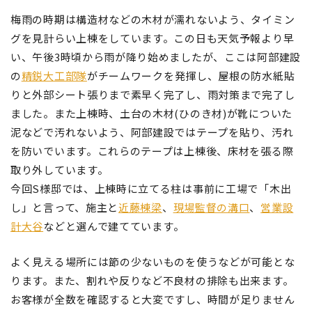
梅雨の時期は構造材などの木材が濡れないよう、タイミン
グを見計らい上棟をしています。この日も天気予報より早
い、午後3時頃から雨が降り始めましたが、ここは阿部建設
の
精鋭大工部隊
がチームワークを発揮し、屋根の防水紙貼
りと外部シート張りまで素早く完了し、雨対策まで完了し
ました。また上棟時、土台の木材(ひのき材)が靴についた
泥などで汚れないよう、阿部建設ではテープを貼り、汚れ
を防いでいます。これらのテープは上棟後、床材を張る際
取り外しています。
今回S様邸では、上棟時に立てる柱は事前に工場で「木出
し」と言って、施主と
近藤棟梁
、
現場監督の溝口
、
営業設
計大谷
などと選んで建てています。
よく見える場所には節の少ないものを使うなどが可能とな
ります。また、割れや反りなど不良材の排除も出来ます。
お客様が全数を確認すると大変ですし、時間が足りません