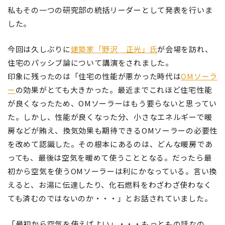
私もその一つの研究部の統括リーダーとして発表を行いま
した。
今回は久しぶりに
建築家「野沢 正光」
氏
が会場を訪れ、
住宅のパッシブ論について講演をされました。
印象に残ったのは「住宅の性能が悪かった時代は
OMソーラ
ー
の効果がとても大きかった。最近までこれほど住宅性能
が良くなったため、OMソーラーはもう要らないと思ってい
た。しかし、性能が良くなった分、小さなエネルギーで暖
房などが賄え、換気効果も期待できるOMソーラーの必要性
を改めて認識した。その根本にあるのは、どんな暖房であ
っても、最後は空気を暖めて使うこととなる。だったら最
初から空気を使うOMソーラーは利にかなっている。言い換
えると、お湯に伝達したり、化石燃料をわざわざ使わなく
ても済むのではないのか・・・」とお話されていました。
「最初から空気を使えばよい」・・・もっともの話なの