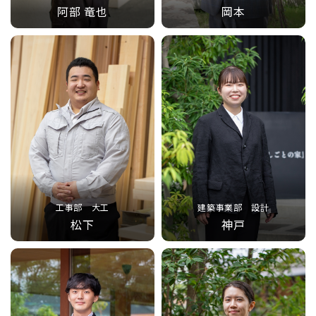
阿部 竜也
岡本
工事部 大工
建築事業部 設計
松下
神戸