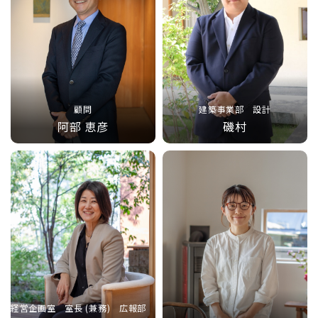
顧問
建築事業部 設計
阿部 恵彦
磯村
経営企画室 室長 (兼務) 広報部