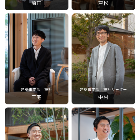
前田
戸松
建築事業部 設計
建築事業部 設計リーダー
三宅
中村