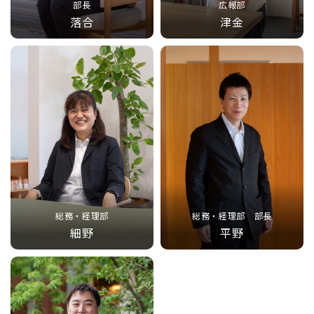
部長
広報部
落合
津金
総務・経理部
総務・経理部 部長
細野
平野