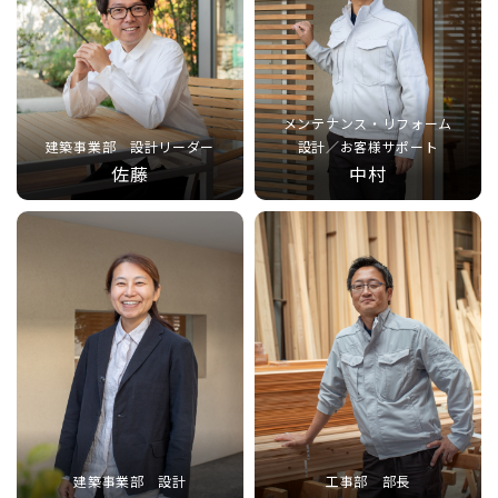
メンテナンス・リフォーム
建築事業部 設計リーダー
設計／お客様サポート
佐藤
中村
建築事業部 設計
工事部 部長